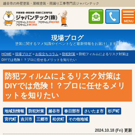
越谷市の外壁塗装・屋根塗装・雨漏り工事専門店ジャパンテック
MENU
現場ブログ
塗装に関するマメ知識やイベントなど最新情報をお届けします！
HOME
>
現場ブログ
>
お役立ちコラム
>
防犯対策
>
防犯フィルムによるリスク対策は
DIYでは危険！？プロに任せるメリットを知りたい
防犯フィルムによるリスク対策は
DIYでは危険！？プロに任せるメリ
ットを知りたい
地域別情報
防犯対策
越谷市
春日部市
さいたま市
杉戸町
宮代町
吉川市
三郷市
松伏町
その他地域
2024.10.18 (Fri) 更新