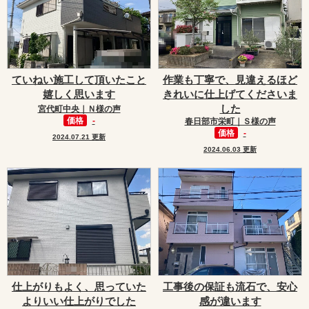
ていねい施工して頂いたこと
作業も丁寧で、見違えるほど
嬉しく思います
きれいに仕上げてくださいま
した
宮代町中央｜Ｎ様の声
価格
-
春日部市栄町｜Ｓ様の声
価格
-
2024.07.21 更新
2024.06.03 更新
仕上がりもよく、思っていた
工事後の保証も流石で、安心
よりいい仕上がりでした
感が違います