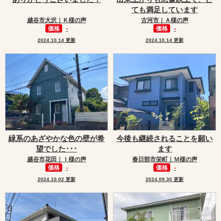
ても満足しています
越谷市大沢｜Ｋ様の声
古河市｜Ａ様の声
価格
-
価格
-
2024.10.14 更新
2024.10.14 更新
緑系のあざやかな色の壁が希
今後も継続されることを願い
望でした･･･
ます
越谷市花田｜Ｉ様の声
春日部市栄町｜Ｍ様の声
価格
-
価格
-
2024.10.02 更新
2024.09.30 更新