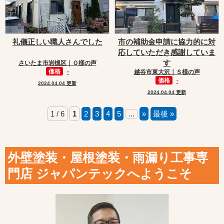
礼儀正しい職人さんでした
市の補助金申請に協力的に対
応していただき感謝していま
す
さいたま市岩槻区｜Ｏ様の声
価格
-
越谷市東大沢｜Ｓ様の声
価格
-
2024.04.04 更新
2024.04.04 更新
1 / 6
1
2
3
4
5
...
»
最後 »
外壁塗装・屋根塗装・雨漏り工事専
門店 ジャパンテックへようこそ