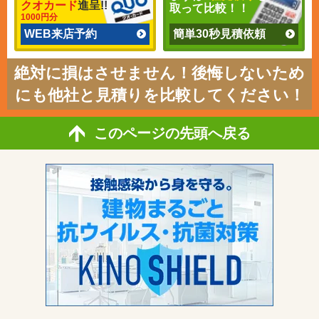
クオカード
進呈!!
取って比較！！
1000円分
WEB来店予約
簡単30秒見積依頼
絶対に損はさせません！後悔しないため
にも他社と見積りを比較してください！
このページの先頭へ戻る