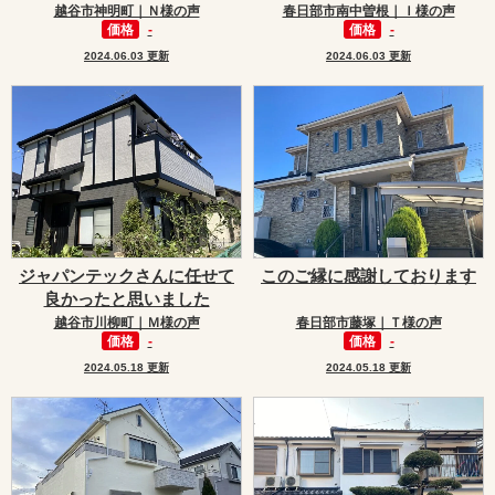
越谷市神明町｜Ｎ様の声
春日部市南中曽根｜Ｉ様の声
価格
-
価格
-
2024.06.03 更新
2024.06.03 更新
ジャパンテックさんに任せて
このご縁に感謝しております
良かったと思いました
越谷市川柳町｜Ｍ様の声
春日部市藤塚｜Ｔ様の声
価格
-
価格
-
2024.05.18 更新
2024.05.18 更新