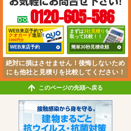
0120-605-586
WEB来店予約で
まずは
3社見積り
を
クオカード
進呈!!
取って比較！！
1000円分
WEB来店予約
簡単30秒見積依頼
絶対に損はさせません！後悔しないため
にも他社と見積りを比較してください！
このページの先頭へ戻る