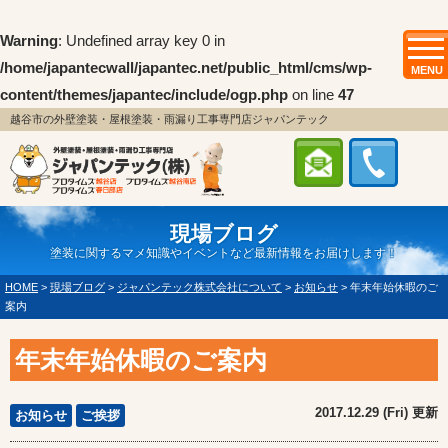
Warning
: Undefined array key 0 in
/home/japantecwall/japantec.net/public_html/cms/wp-
MENU
content/themes/japantec/include/ogp.php
on line
47
越谷市の外壁塗装・屋根塗装・雨漏り工事専門店ジャパンテック
現場ブログ
塗装に関するマメ知識やイベントなど最新情報をお届けします！
HOME
>
現場ブログ
>
ジャパンテック株式会社について
>
お知らせ
>
年末年始休暇のご
案内
年末年始休暇のご案内
2017.12.29 (Fri) 更新
お知らせ
ご挨拶