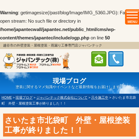
Warning
: getimagesize(/past/blog/Image/IMG_5360.JPG): Failed to
open stream: No such file or directory in
MENU
/home/japantecwall/japantec.net/public_html/cms/wp-
content/themes/japantec/include/ogp.php
on line
50
越谷市の外壁塗装・屋根塗装・雨漏り工事専門店ジャパンテック
現場ブログ
塗装に関するマメ知識やイベントなど最新情報をお届けします！
HOME
>
現場ブログ
>
ジャパンテック株式会社について
>
只今施工中
>
さいたま市北袋
町 外壁・屋根塗装工事が終りました！！
さいたま市北袋町 外壁・屋根塗装
工事が終りました！！