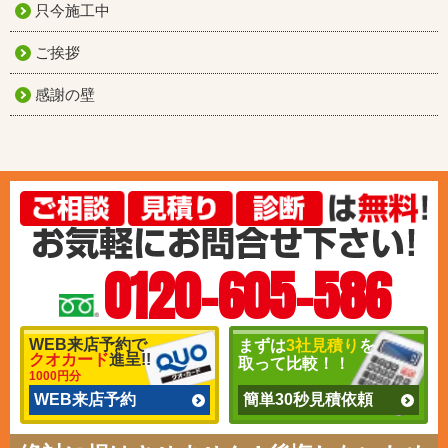
只今施工中
ご挨拶
感謝の壁
0120-605-586
WEB来店予約で
まずは
3社見積り
を
クオカード
進呈!!
取って比較！！
1000円分
WEB来店予約
簡単30秒見積依頼