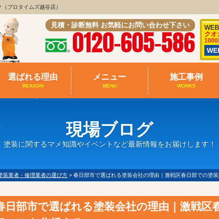
ク（プロタイムズ越谷店）
見積・診断無料 お気軽にお問い合わせ下さい
WE
0120-605-586
クオ
100
W
選ばれる理由
メニュー
施工事例
REASON
MENU
WORKS
現場ブログ
塗装に関するマメ知識やイベントなど最新情報をお届けします！
塗装業者・修理業者の選び方
>
春日部市で選ばれる塗装会社の理由｜激戦区春日部での塗装
春日部市で選ばれる塗装会社の理由｜激戦区