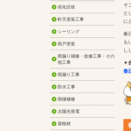
そ
劣化症状
と
軒天塗装工事
に
シーリング
春
も
雨戸塗装
し
雨漏り補修・改修工事・その
他工事
▼
春
雨漏り工事
防水工事
雨樋補修
太陽光発電
屋根材