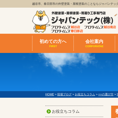
越谷市、春日部市の外壁塗装・屋根塗装のことならジャパンテッ
初めての方へ
会社案内
FIRST
CORPORATAE
HOME
>
現場ブログ
>
お役立ちコラム
>
○○の選び方
>
お役立ちコラム