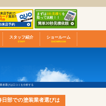
B来店予約で
まずは
3社見積り
を
カード
進呈!!
取って比較！！
0円分
簡単30秒見積依頼
EB来店予約
スタッフ紹介
ショールーム
STAFF
SHOWROOM
業者選びは口コミを分析する
春日部での塗装業者選びは