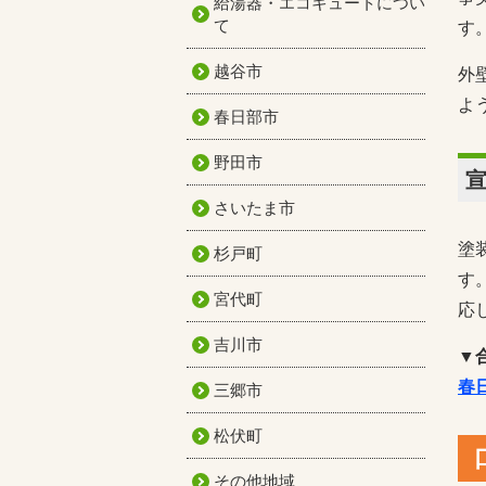
給湯器・エコキュートについ
て
す
越谷市
外
よ
春日部市
野田市
さいたま市
塗
杉戸町
す
宮代町
応
吉川市
▼
春
三郷市
松伏町
その他地域