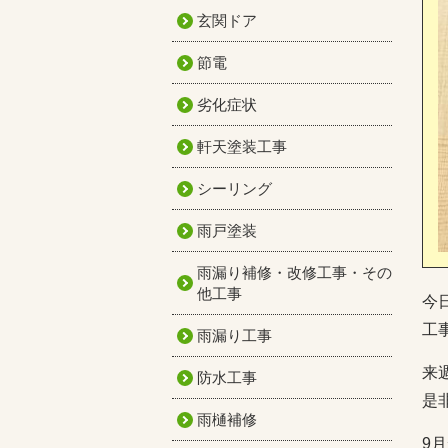
玄関ドア
節電
劣化症状
軒天塗装工事
シーリング
雨戸塗装
雨漏り補修・改修工事・その
他工事
今
工事
雨漏り工事
来
防水工事
是
雨樋補修
9