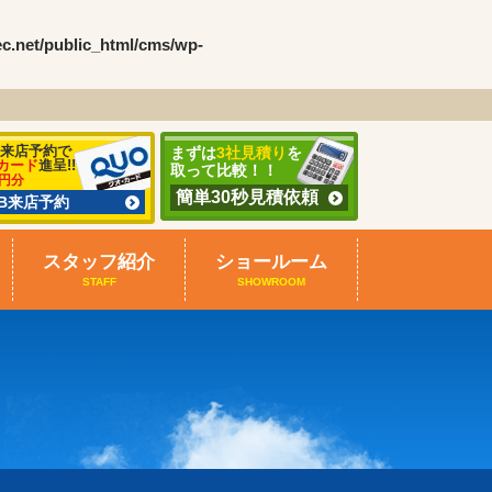
ec.net/public_html/cms/wp-
B来店予約で
まずは
3社見積り
を
カード
進呈!!
取って比較！！
0円分
簡単30秒見積依頼
EB来店予約
スタッフ紹介
ショールーム
STAFF
SHOWROOM