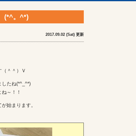
^。^*)
2017.09.02 (Sat) 更新
す（＾＾）Ｖ
ね(*^_^*)
よね～！！
てが始まります。