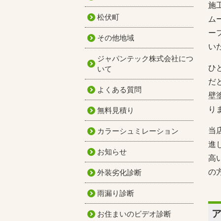
施
松伏町
ム
ー
その他地域
い
ジャパンテック株式会社につ
ひ
いて
だ
よくある質問
壁
り
無料見積り
当
カラーシュミレーション
進
お知らせ
高
の
外装劣化診断
雨漏り診断
お住まいのビデオ診断