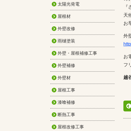
太陽光発電
『
天
屋根材
お
外壁改修
外
雨樋塗装
htt
外壁・屋根補修工事
お
フリ
外壁補修
越
外壁材
屋根工事
漆喰補修
断熱工事
屋根改修工事