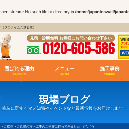
pen stream: No such file or directory in
/home/japantecwall/japant
ク（プロタイムズ越谷店）
見積・診断無料 お気軽にお問い合わせ下さい
WE
0120-605-586
クオ
100
W
選ばれる理由
メニュー
施工事例
REASON
MENU
WORKS
現場ブログ
塗装に関するマメ知識やイベントなど最新情報をお届けします！
て
>
ご挨拶
>
ご近隣の方へ工事のご挨拶に行って来ました (*^。^*)