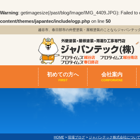
Warning
: getimagesize(/past/blog/Image/IMG_4409.JPG): Failed to o
content/themes/japantec/include/ogp.php
on line
50
越谷市、春日部市の外壁塗装・屋根塗装のことならジャパンテッ
初めての方へ
会社案内
FIRST
CORPORATAE
HOME
>
現場ブログ
>
ジャパンテック株式会社につい