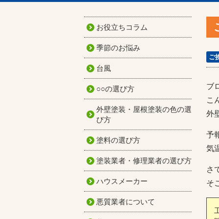
お役立ちコラム
季節のお悩み
ご
台風
ブ
○○の選び方
こ
外壁塗装・屋根塗装の色の選
外
び方
予
塗料の選び方
気
塗装業者・修理業者の選び方
さ
ハウスメーカー
そ
悪質業者について