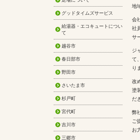
地
グッドタイムズサービス
会
給湯器・エコキュートについ
社
て
サ
越谷市
ジ
春日部市
て
り
野田市
改
さいたま市
塗
杉戸町
だ
宮代町
弊
ご
吉川市
お
三郷市