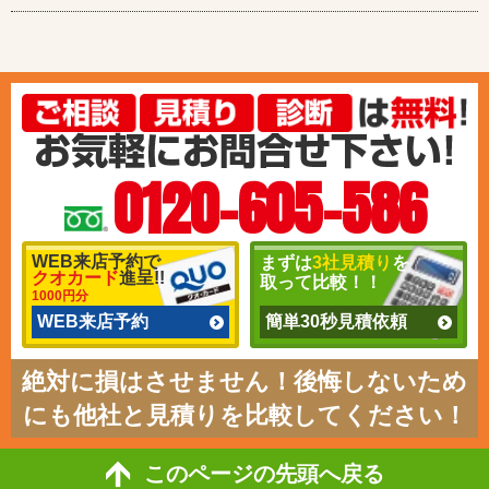
0120-605-586
WEB来店予約で
まずは
3社見積り
を
クオカード
進呈!!
取って比較！！
1000円分
WEB来店予約
簡単30秒見積依頼
絶対に損はさせません！後悔しないため
にも他社と見積りを比較してください！
このページの先頭へ戻る