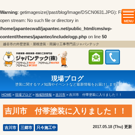
Warning
: getimagesize(/past/blog/Image/DSCN0631.JPG): Failed to
open stream: No such file or directory in
MENU
/home/japantecwall/japantec.net/public_html/cms/wp-
content/themes/japantec/include/ogp.php
on line
50
越谷市の外壁塗装・屋根塗装・雨漏り工事専門店ジャパンテック
現場ブログ
塗装に関するマメ知識やイベントなど最新情報をお届けします！
HOME
>
現場ブログ
>
地域別情報
>
吉川市
>
吉川市 付帯塗装に入りました！！
吉川市 付帯塗装に入りました！！
2017.05.18 (Thu) 更新
吉川市
三郷市
只今施工中