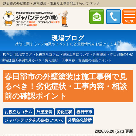
越谷市の外壁塗装・屋根塗装・雨漏り工事専門店ジャパンテック
MENU
現場ブログ
塗装に関するマメ知識やイベントなど最新情報をお届けします！
HOME
>
現場ブログ
>
お役立ちコラム
>
塗装工事について
>
外壁塗装
>
春日部市の外壁
塗装は施工事例で見るべき！劣化症状・工事内容・相談前の確認ポイント
春日部市の外壁塗装は施工事例で見
るべき！劣化症状・工事内容・相談
前の確認ポイント
お役立ちコラム
外壁塗装
劣化症状
春日部市
ジャパンテック株式会社について
外装劣化診断
2026.06.20 (Sat) 更新