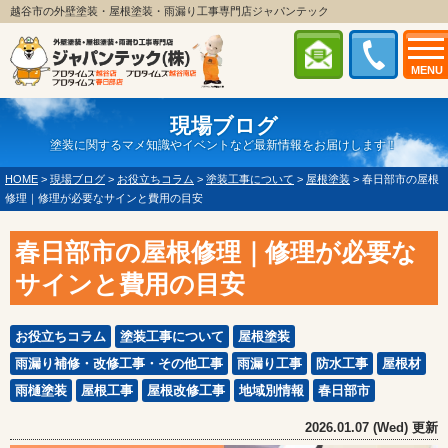
越谷市の外壁塗装・屋根塗装・雨漏り工事専門店ジャパンテック
MENU
現場ブログ
塗装に関するマメ知識やイベントなど最新情報をお届けします！
HOME
>
現場ブログ
>
お役立ちコラム
>
塗装工事について
>
屋根塗装
>
春日部市の屋根
修理｜修理が必要なサインと費用の目安
春日部市の屋根修理｜修理が必要な
サインと費用の目安
お役立ちコラム
塗装工事について
屋根塗装
雨漏り補修・改修工事・その他工事
雨漏り工事
防水工事
屋根材
雨樋塗装
屋根工事
屋根改修工事
地域別情報
春日部市
2026.01.07 (Wed) 更新