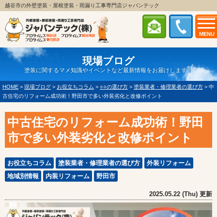
越谷市の外壁塗装・屋根塗装・雨漏り工事専門店ジャパンテック
MENU
現場ブログ
塗装に関するマメ知識やイベントなど最新情報をお届けします！
HOME
>
現場ブログ
>
お役立ちコラム
>
○○の選び方
>
塗装業者・修理業者の選び方
>
中
古住宅のリフォーム成功術！野田市で多い外装劣化と改修ポイント
中古住宅のリフォーム成功術！野田
市で多い外装劣化と改修ポイント
お役立ちコラム
塗装業者・修理業者の選び方
外装リフォーム
地域別情報
内装リフォーム
野田市
2025.05.22 (Thu) 更新