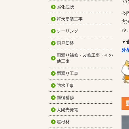
で
劣化症状
今
軒天塗装工事
方
ね
シーリング
▼
雨戸塗装
外
雨漏り補修・改修工事・その
他工事
雨漏り工事
防水工事
雨樋補修
太陽光発電
屋根材