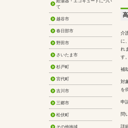
給湯器・エコキュートについ
て
越谷市
春日部市
介
に
野田市
れ
さいたま市
す
杉戸町
補
宮代町
対
を
吉川市
申
三郷市
問い
松伏町
詳
その他地域