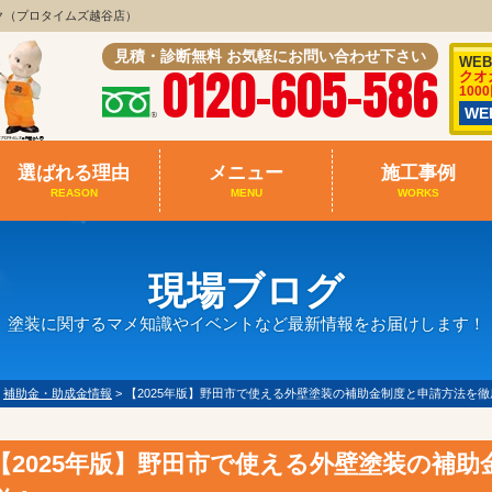
ク（プロタイムズ越谷店）
見積・診断無料 お気軽にお問い合わせ下さい
WE
0120-605-586
クオ
100
W
選ばれる理由
メニュー
施工事例
REASON
MENU
WORKS
現場ブログ
塗装に関するマメ知識やイベントなど最新情報をお届けします！
>
補助金・助成金情報
>
【2025年版】野田市で使える外壁塗装の補助金制度と申請方法を
【2025年版】野田市で使える外壁塗装の補