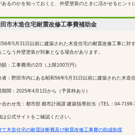
があるのかを知っておくと、外壁塗装のときに活かせるヒント
野田市木造住宅耐震改修工事費補助金
和56年5月31日以前に建築された木造住宅の耐震改修工事に対
おこなう外壁塗装が対象となる場合があります。
助額：工事費用の2/3（上限100万円）
象者：野田市内にある昭和56年5月31日以前に建築された木造
請期間：2025年4月1日から（予算枠あり）
合わせ先：都市部 都市計画課 建築指導担当（TEL：04-7199-7
細は公式サイトをご確認ください。
建て木造住宅の耐震診断費及び耐震改修工事費の助成制度