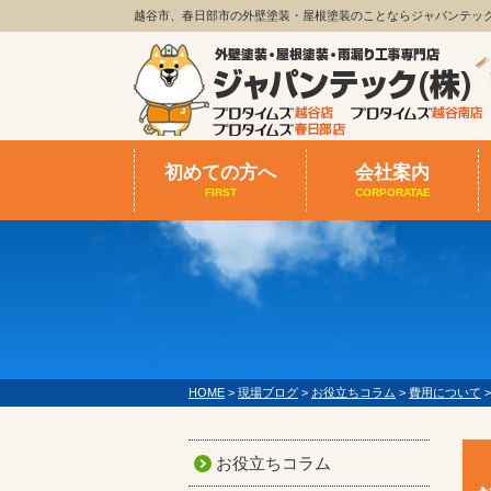
越谷市、春日部市の外壁塗装・屋根塗装のことならジャパンテッ
初めての方へ
会社案内
FIRST
CORPORATAE
HOME
>
現場ブログ
>
お役立ちコラム
>
費用について
お役立ちコラム