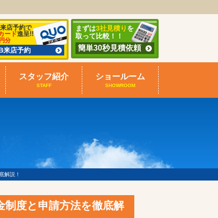
B来店予約で
まずは
3社見積り
を
カード
進呈!!
取って比較！！
0円分
簡単30秒見積依頼
EB来店予約
スタッフ紹介
ショールーム
STAFF
SHOWROOM
徹底解説！
助金制度と申請方法を徹底解