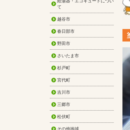
給湯器・エコキュートについ
て
越谷市
春日部市
野田市
さいたま市
杉戸町
宮代町
吉川市
三郷市
松伏町
その他地域