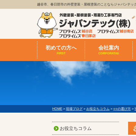
越谷市、春日部市の外壁塗装・屋根塗装のことならジャパンテッ
初めての方へ
会社案内
FIRST
CORPORATAE
HOME
>
現場ブログ
>
お役立ちコラム
>
○○の選び方
>
お役立ちコラム