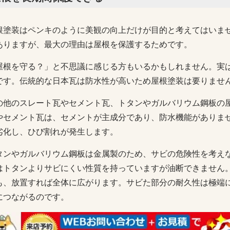
根塗装はペンキのように美観の向上だけが目的と考えてはいま
ありますが、最大の理由は屋根を保護するためです。
屋根を守る？」と不思議に感じる方もいるかもしれません。実
です。伝統的な日本瓦は防水性が高いため屋根塗装は要りませ
の他のスレート瓦やセメント瓦、トタンやガルバリウム鋼板の
やセメント瓦は、セメントが主成分であり、防水機能がありま
劣化し、ひび割れが発生します。
タンやガルバリウム鋼板は金属製のため、サビの危険性を考え
はトタンよりサビにくい性質を持っていますが油断できません
も、放置すれば全体に広がります。サビた部分の耐久性は極端
につながるのです。