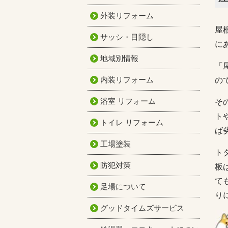
外装リフォーム
屋
サッシ・目隠し
に
地域別情報
「
内装リフォーム
の
浴室 リフォーム
そ
ト
トイレ リフォーム
ば
工場塗装
ト
防犯対策
板
て
足場について
り
グッドタイムズサービス