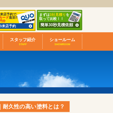
B来店予約で
まずは
3社見積り
を
カード
進呈!!
取って比較！！
0円分
簡単30秒見積依頼
EB来店予約
スタッフ紹介
ショールーム
STAFF
SHOWROOM
｜耐久性の高い塗料とは？