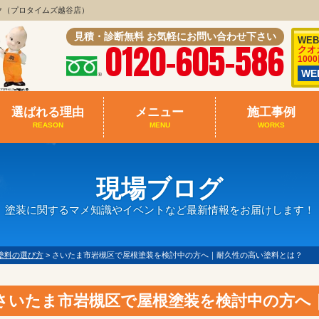
ク（プロタイムズ越谷店）
見積・診断無料 お気軽にお問い合わせ下さい
WE
0120-605-586
クオ
100
W
選ばれる理由
メニュー
施工事例
REASON
MENU
WORKS
現場ブログ
塗装に関するマメ知識やイベントなど最新情報をお届けします！
塗料の選び方
>
さいたま市岩槻区で屋根塗装を検討中の方へ｜耐久性の高い塗料とは？
さいたま市岩槻区で屋根塗装を検討中の方へ