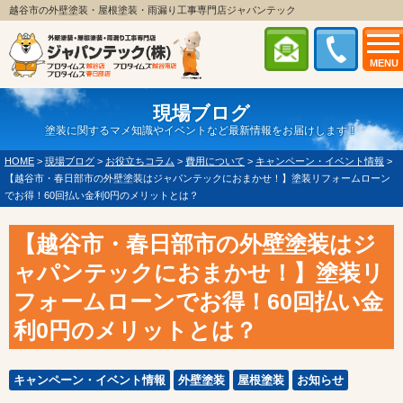
越谷市の外壁塗装・屋根塗装・雨漏り工事専門店ジャパンテック
MENU
現場ブログ
塗装に関するマメ知識やイベントなど最新情報をお届けします！
HOME
>
現場ブログ
>
お役立ちコラム
>
費用について
>
キャンペーン・イベント情報
>
【越谷市・春日部市の外壁塗装はジャパンテックにおまかせ！】塗装リフォームローン
でお得！60回払い金利0円のメリットとは？
【越谷市・春日部市の外壁塗装はジ
ャパンテックにおまかせ！】塗装リ
フォームローンでお得！60回払い金
利0円のメリットとは？
キャンペーン・イベント情報
外壁塗装
屋根塗装
お知らせ