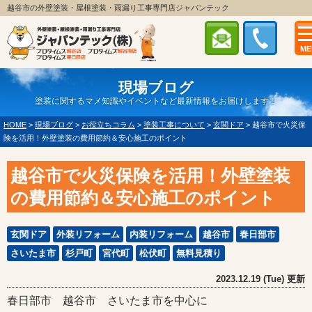
越谷市の外壁塗装・屋根塗装・雨漏り工事専門店ジャパンテック
ME
現場ブログ
塗装に関するマメ知識やイベントなど最新情報をお届けします！
HOME
>
現場ブログ
>
お役立ちコラム
>
塗装工事について
>
玄関ドア
>
越谷市で火災保
険を活用！外壁塗装の費用節約＆安心施工のポイント
越谷市で火災保険を活用！外壁塗装
の費用節約＆安心施工のポイント
玄関ドア
外装リフォーム
内装リフォーム
越谷市
春日部市
さいたま市
杉戸町
宮代町
松伏町
無料見積り
2023.12.19 (Tue) 更新
春日部市 越谷市 さいたま市を中心に