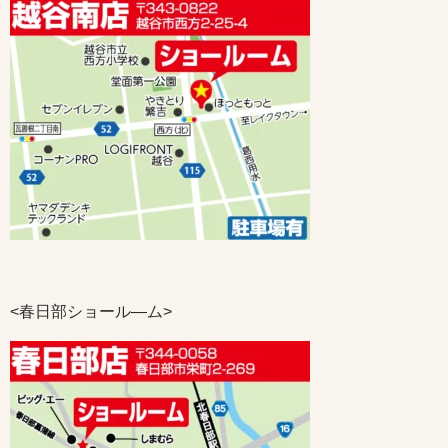
<春日部ショール―ム>