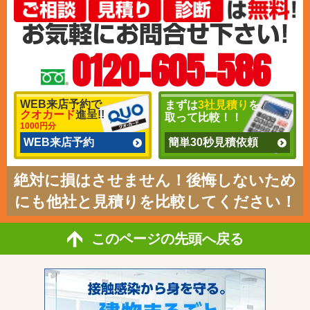
0120-605-586
WEB来店予約で
まずは
3社見積り
を
クオカード
進呈!!
取って比較！！
1000円分
WEB来店予約
簡単30秒見積依頼
絶対に損はさせません！後悔しないため
にも他社と見積りを比較してください！
このページの先頭へ戻る