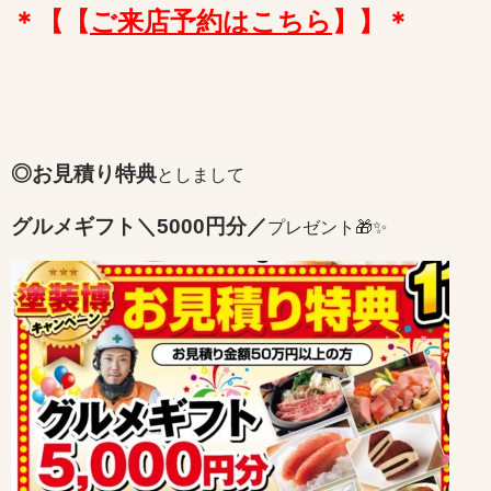
＊【【
ご来店予約はこちら
】】＊
◎お見積り特典
としまして
グルメギフト＼5000円分／
プレゼント🎁✨