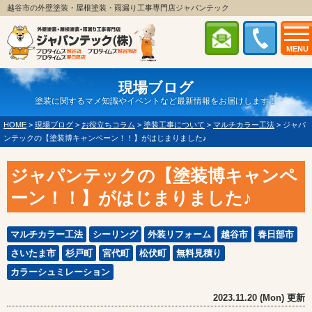
越谷市の外壁塗装・屋根塗装・雨漏り工事専門店ジャパンテック
MENU
現場ブログ
塗装に関するマメ知識やイベントなど最新情報をお届けします！
HOME
>
現場ブログ
>
お役立ちコラム
>
塗装工事について
>
マルチカラー工法
>
ジャパ
ンテックの【塗装博キャンペーン！！】がはじまりました♪
ジャパンテックの【塗装博キャンペ
ーン！！】がはじまりました♪
マルチカラー工法
シーリング
外装リフォーム
越谷市
春日部市
さいたま市
杉戸町
宮代町
松伏町
無料見積り
カラーシュミレーション
2023.11.20 (Mon) 更新