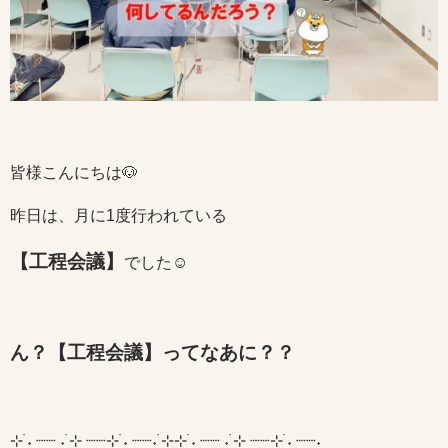
皆様こんにちは🐶
昨日は、月に1度行われている
【工程会議】
でした☺
ん？【工程会議】ってなあに？？
⊹ ࣪˖ ┈┈ ˖ ࣪⊹ ┈┈⊹ ࣪˖ ┈┈˖ ࣪⊹⊹ ࣪˖ ┈┈ ˖ ࣪⊹ ┈┈⊹ ࣪˖ ┈┈˖