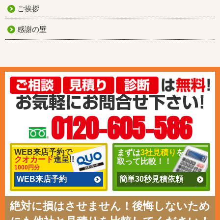
ご挨拶
感謝の壁
0120-605-586
WEB来店予約で
まずは
3社見積り
を
クオカード
進呈!!
取って比較！！
1000円分
WEB来店予約
簡単30秒見積依頼
絶対に損はさせません！後悔しないため