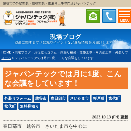
越谷市の外壁塗装・屋根塗装・雨漏り工事専門店ジャパンテック
MENU
現場ブログ
塗装に関するマメ知識やイベントなど最新情報をお届けします！
HOME
>
現場ブログ
>
お役立ちコラム
>
雨漏り補修・改修工事・その他工事
>
外装リフ
ォーム
>
ジャパンテックでは月に1度、こんな会議をしています！
ジャパンテックでは月に1度、こん
な会議をしています！
外装リフォーム
越谷市
春日部市
さいたま市
杉戸町
宮代町
松伏町
無料見積り
2023.10.13 (Fri) 更新
春日部市 越谷市 さいたま市を中心に