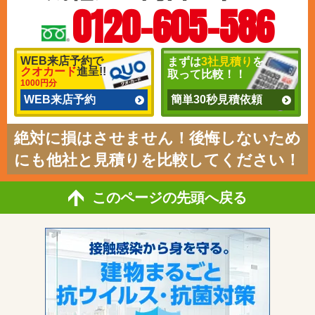
0120-605-586
WEB来店予約で
まずは
3社見積り
を
クオカード
進呈!!
取って比較！！
1000円分
WEB来店予約
簡単30秒見積依頼
絶対に損はさせません！後悔しないため
にも他社と見積りを比較してください！
このページの先頭へ戻る