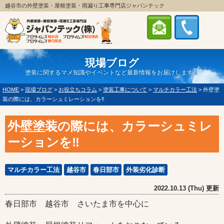
越谷市の外壁塗装・屋根塗装・雨漏り工事専門店ジャパンテック
現場ブログ
塗装に関するマメ知識やイベントなど最新情報をお届けします！
HOME
>
現場ブログ
>
お役立ちコラム
>
塗装工事について
>
マルチカラー工法
>
外壁塗
装の際には、カラーシュミレーションを‼
外壁塗装の際には、カラーシュミレ
ーションを‼
マルチカラー工法
越谷市
春日部市
外装劣化診断
2022.10.13 (Thu) 更新
春日部市 越谷市 さいたま市を中心に