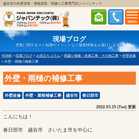
越谷市の外壁塗装・屋根塗装・雨漏り工事専門店ジャパンテック
MENU
現場ブログ
塗装に関するマメ知識やイベントなど最新情報をお届けします！
HOME
>
現場ブログ
>
お役立ちコラム
>
雨漏り補修・改修工事・その他工事
>
外壁改修
>
外壁・雨樋の補修工事
外壁・雨樋の補修工事
外壁改修
外壁・屋根補修工事
越谷市
春日部市
2022.03.15 (Tue) 更新
こんにちは！
春日部市 越谷市 さいたま市を中心に