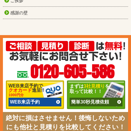
ご挨拶
感謝の壁
0120-605-586
WEB来店予約で
まずは
3社見積り
を
クオカード
進呈!!
取って比較！！
1000円分
WEB来店予約
簡単30秒見積依頼
絶対に損はさせません！後悔しないため
にも他社と見積りを比較してください！