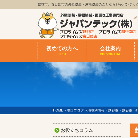
越谷市、春日部市の外壁塗装・屋根塗装のことならジャパンテッ
初めての方へ
会社案内
FIRST
CORPORATAE
HOME
>
現場ブログ
>
地域別情報
>
越谷市
>
越谷市 
お役立ちコラム