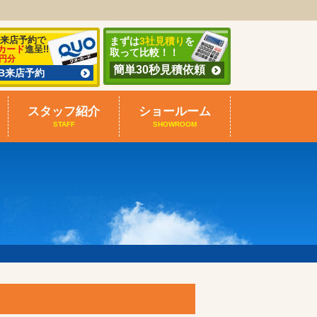
B来店予約で
まずは
3社見積り
を
カード
進呈!!
取って比較！！
0円分
簡単30秒見積依頼
EB来店予約
スタッフ紹介
ショールーム
STAFF
SHOWROOM