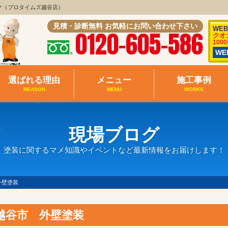
ク（プロタイムズ越谷店）
見積・診断無料 お気軽にお問い合わせ下さい
WE
0120-605-586
クオ
100
W
選ばれる理由
メニュー
施工事例
REASON
MENU
WORKS
現場ブログ
塗装に関するマメ知識やイベントなど最新情報をお届けします！
外壁塗装
越谷市 外壁塗装