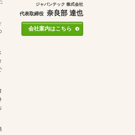
た
ジャパンテック 株式会社
奈良部 達也
代表取締役
を
会社案内はこちら
の
ス
タ
で
者
外
お
精