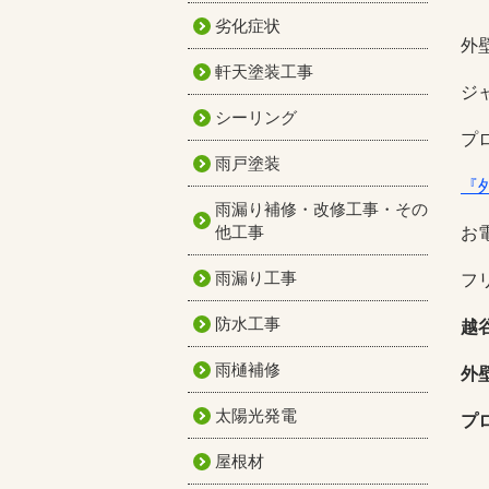
劣化症状
外
軒天塗装工事
ジ
シーリング
プ
雨戸塗装
『
雨漏り補修・改修工事・その
他工事
お
雨漏り工事
フリ
防水工事
越
雨樋補修
外
太陽光発電
プ
屋根材