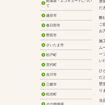
給湯器・エコキュートについ
塗
て
だ
越谷市
弊
ご
春日部市
お
野田市
施
さいたま市
ム
ー
杉戸町
い
宮代町
ひ
吉川市
だ
壁
三郷市
り
松伏町
当
その他地域