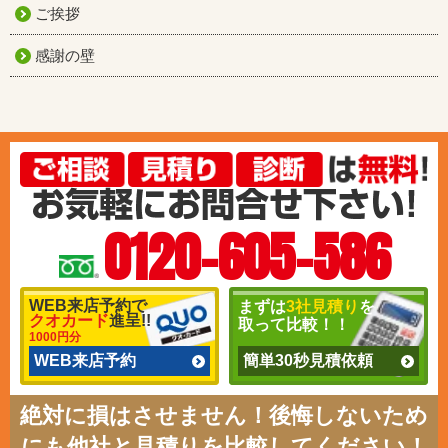
ご挨拶
感謝の壁
0120-605-586
WEB来店予約で
まずは
3社見積り
を
クオカード
進呈!!
取って比較！！
1000円分
WEB来店予約
簡単30秒見積依頼
絶対に損はさせません！後悔しないため
にも他社と見積りを比較してください！