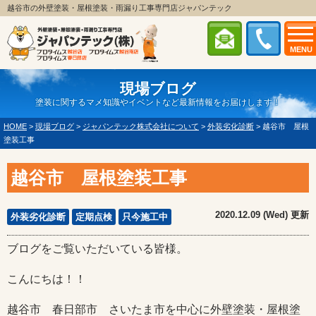
越谷市の外壁塗装・屋根塗装・雨漏り工事専門店ジャパンテック
MENU
現場ブログ
塗装に関するマメ知識やイベントなど最新情報をお届けします！
HOME
>
現場ブログ
>
ジャパンテック株式会社について
>
外装劣化診断
>
越谷市 屋根
塗装工事
越谷市 屋根塗装工事
2020.12.09 (Wed) 更新
外装劣化診断
定期点検
只今施工中
ブログをご覧いただいている皆様。
こんにちは！！
越谷市 春日部市 さいたま市を中心に外壁塗装・屋根塗