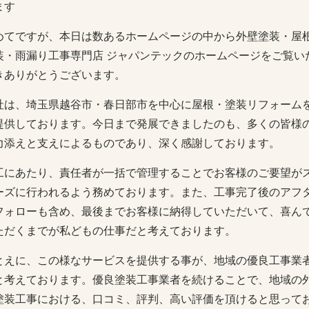
ます
めてですが、本日は数あるホームページの中から外壁塗装・屋
装・雨漏り工事専門店 ジャパンテックのホームページをご覧い
きありがとうございます。
社は、埼玉県越谷市・春日部市を中心に屋根・塗装リフォーム
提供しております。今日まで発展できましたのも、多くの皆様
力添えと支えによるものであり、深く感謝しております。
工にあたり、責任者が一括で管理することでお客様のご要望が
ーズに行われるよう務めております。また、工事完了後のアフ
フォローも含め、最後までお客様に納得していただいて、喜ん
ただくまでが私どもの仕事だと考えております。
とえに、この様なサービスを提供する事が、地域の優良工事業
と考えております。優良塗装工事業者を続けることで、地域の
塗装工事における、口コミ、評判、高い評価を頂けると思って