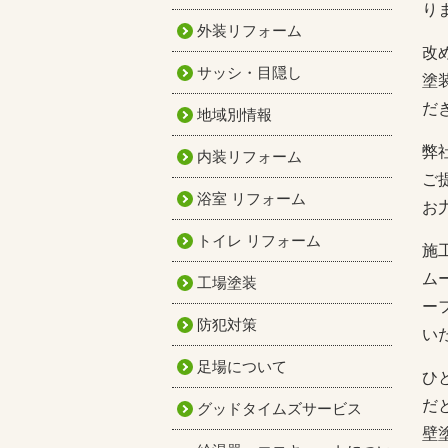
り
外装リフォーム
改
サッシ・目隠し
塗
だ
地域別情報
弊
内装リフォーム
ご
浴室 リフォーム
お
トイレ リフォーム
施
ム
工場塗装
ー
防犯対策
い
足場について
ひ
だ
グッドタイムズサービス
壁