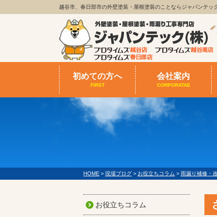
越谷市、春日部市の外壁塗装・屋根塗装のことならジャパンテッ
初めての方へ
会社案内
FIRST
CORPORATAE
HOME
>
現場ブログ
>
お役立ちコラム
>
雨漏り補修・
お役立ちコラム