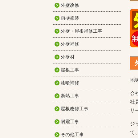
外壁改修
雨樋塗装
外壁・屋根補修工事
外壁補修
外壁材
屋根工事
地
漆喰補修
会
断熱工事
社
屋根改修工事
サ
耐震工事
ジ
て
その他工事