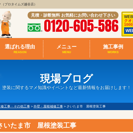
ク（プロタイムズ越谷店）
見積・診断無料 お気軽にお問い合わせ下さい
WE
0120-605-586
クオ
100
W
選ばれる理由
メニュー
施工事例
REASON
MENU
WORKS
現場ブログ
塗装に関するマメ知識やイベントなど最新情報をお届けします！
改修工事・その他工事
>
外壁・屋根補修工事
>
さいたま市 屋根塗装工事
さいたま市 屋根塗装工事