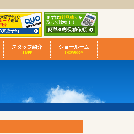
B来店予約で
まずは
3社見積り
を
カード
進呈!!
取って比較！！
0円分
簡単30秒見積依頼
EB来店予約
スタッフ紹介
ショールーム
STAFF
SHOWROOM