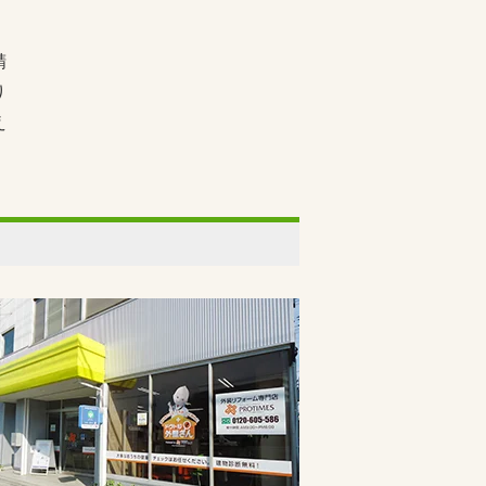
精
り
え