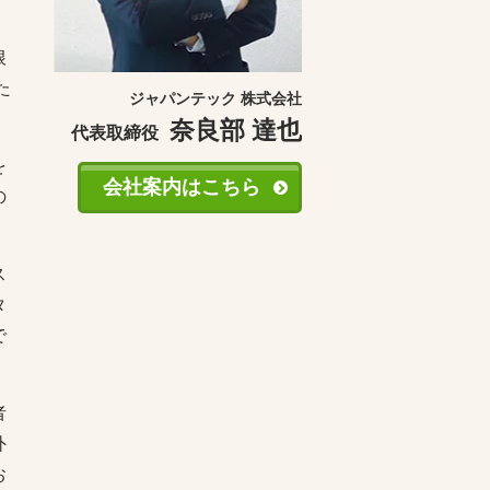
根
た
ジャパンテック 株式会社
奈良部 達也
代表取締役
を
会社案内はこちら
の
ス
タ
で
者
外
お