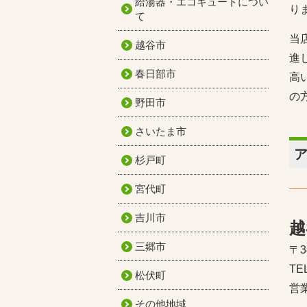
給湯器・エコキュートについ
り
て
当
越谷市
進
春日部市
高
の
野田市
さいたま市
杉戸町
宮代町
吉川市
越
三郷市
〒3
TE
松伏町
営業
その他地域