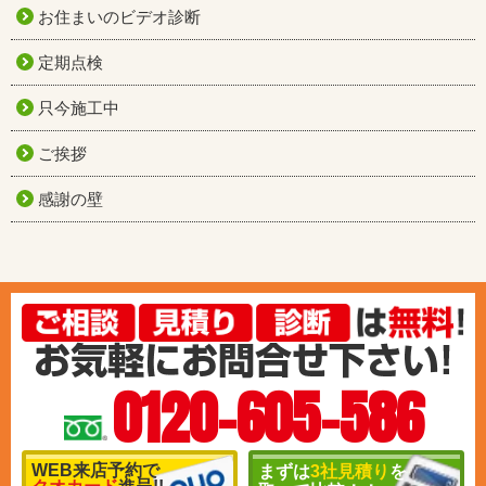
お住まいのビデオ診断
定期点検
只今施工中
ご挨拶
感謝の壁
0120-605-586
WEB来店予約で
まずは
3社見積り
を