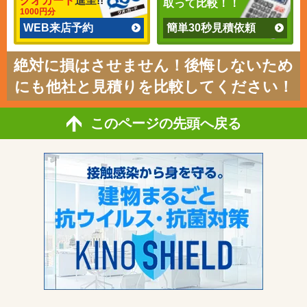
クオカード
進呈!!
取って比較！！
1000円分
WEB来店予約
簡単30秒見積依頼
絶対に損はさせません！後悔しないため
にも他社と見積りを比較してください！
このページの先頭へ戻る