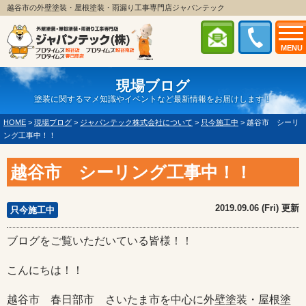
越谷市の外壁塗装・屋根塗装・雨漏り工事専門店ジャパンテック
MENU
現場ブログ
塗装に関するマメ知識やイベントなど最新情報をお届けします！
HOME
>
現場ブログ
>
ジャパンテック株式会社について
>
只今施工中
>
越谷市 シーリ
ング工事中！！
越谷市 シーリング工事中！！
2019.09.06 (Fri) 更新
只今施工中
ブログをご覧いただいている皆様！！
こんにちは！！
越谷市 春日部市 さいたま市を中心に外壁塗装・屋根塗