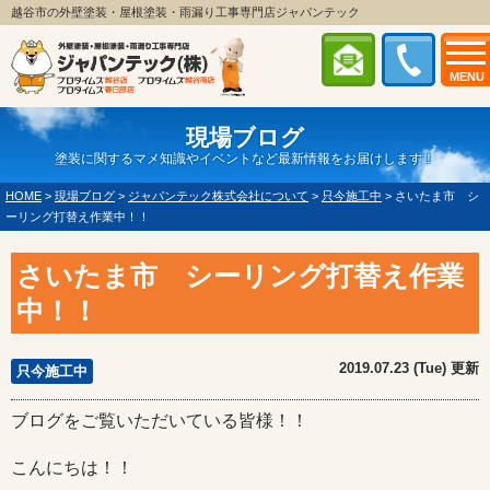
越谷市の外壁塗装・屋根塗装・雨漏り工事専門店ジャパンテック
MENU
現場ブログ
塗装に関するマメ知識やイベントなど最新情報をお届けします！
HOME
>
現場ブログ
>
ジャパンテック株式会社について
>
只今施工中
>
さいたま市 シ
ーリング打替え作業中！！
さいたま市 シーリング打替え作業
中！！
2019.07.23 (Tue) 更新
只今施工中
ブログをご覧いただいている皆様！！
こんにちは！！