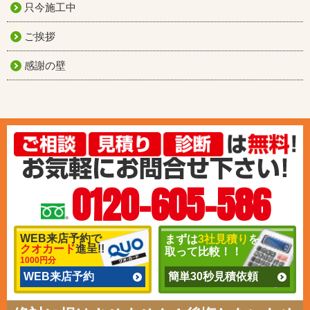
只今施工中
ご挨拶
感謝の壁
0120-605-586
WEB来店予約で
まずは
3社見積り
を
クオカード
進呈!!
取って比較！！
1000円分
WEB来店予約
簡単30秒見積依頼