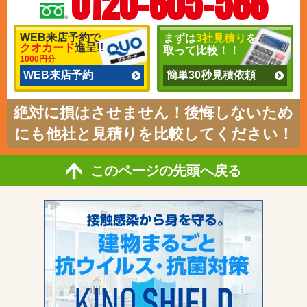
0120-605-586
WEB来店予約で
まずは
3社見積り
を
クオカード
進呈!!
取って比較！！
1000円分
WEB来店予約
簡単30秒見積依頼
絶対に損はさせません！後悔しないため
にも他社と見積りを比較してください！
このページの先頭へ戻る