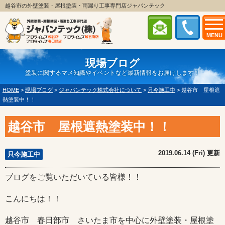
越谷市の外壁塗装・屋根塗装・雨漏り工事専門店ジャパンテック
MENU
現場ブログ
塗装に関するマメ知識やイベントなど最新情報をお届けします！
HOME
>
現場ブログ
>
ジャパンテック株式会社について
>
只今施工中
>
越谷市 屋根遮
熱塗装中！！
越谷市 屋根遮熱塗装中！！
2019.06.14 (Fri) 更新
只今施工中
ブログをご覧いただいている皆様！！
こんにちは！！
越谷市 春日部市 さいたま市を中心に外壁塗装・屋根塗