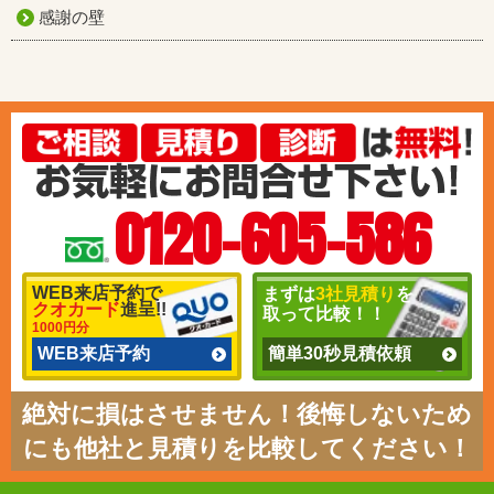
感謝の壁
0120-605-586
WEB来店予約で
まずは
3社見積り
を
クオカード
進呈!!
取って比較！！
1000円分
WEB来店予約
簡単30秒見積依頼
絶対に損はさせません！後悔しないため
にも他社と見積りを比較してください！