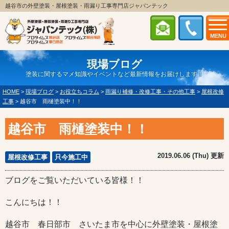
越谷市の外壁塗装・屋根塗装・雨漏り工事専門店ジャパンテック
MENU
現場ブログ
塗装に関するマメ知識やイベントなど最新情報をお届けします！
HOME
>
現場ブログ
>
お役立ちコラム
>
雨漏り補修・改修工事・その他工事
>
屋根改修
工事
>
越谷市 雨樋塗装中！！
越谷市 雨樋塗装中！！
2019.06.06 (Thu) 更新
屋根改修工事
只今施工中
ブログをご覧いただいている皆様！！
こんにちは！！
越谷市 春日部市 さいたま市を中心に外壁塗装・屋根塗