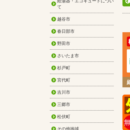
給湯器・エコキュートについ
て
越谷市
春日部市
野田市
さいたま市
杉戸町
宮代町
吉川市
三郷市
松伏町
その他地域