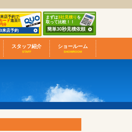
B来店予約で
まずは
3社見積り
を
カード
進呈!!
取って比較！！
0円分
簡単30秒見積依頼
EB来店予約
スタッフ紹介
ショールーム
STAFF
SHOWROOM