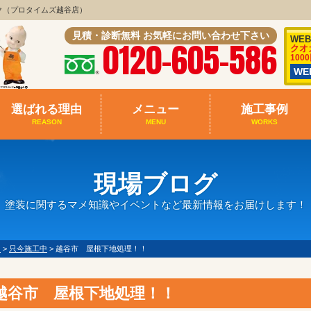
ク（プロタイムズ越谷店）
見積・診断無料 お気軽にお問い合わせ下さい
WE
0120-605-586
クオ
100
W
選ばれる理由
メニュー
施工事例
REASON
MENU
WORKS
現場ブログ
塗装に関するマメ知識やイベントなど最新情報をお届けします！
て
>
只今施工中
>
越谷市 屋根下地処理！！
越谷市 屋根下地処理！！