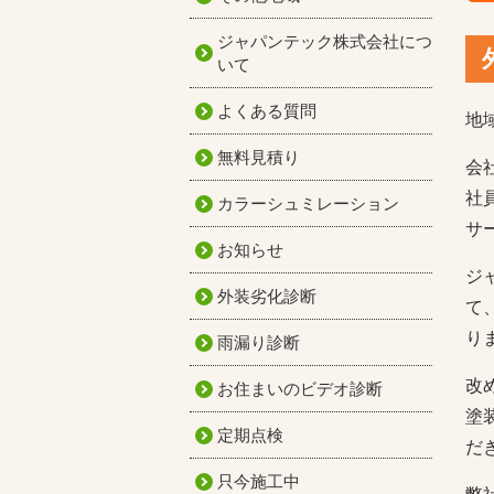
ジャパンテック株式会社につ
いて
よくある質問
地
無料見積り
会
社
カラーシュミレーション
サ
お知らせ
ジ
外装劣化診断
て
り
雨漏り診断
改
お住まいのビデオ診断
塗
定期点検
だ
只今施工中