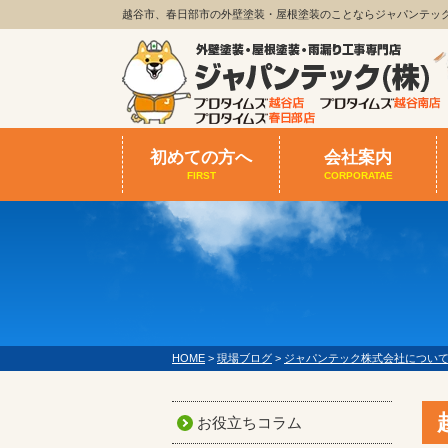
越谷市、春日部市の外壁塗装・屋根塗装のことならジャパンテッ
初めての方へ
会社案内
FIRST
CORPORATAE
HOME
>
現場ブログ
>
ジャパンテック株式会社につい
お役立ちコラム