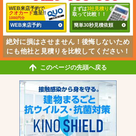
WEB来店予約で
まずは
3社見積り
を
クオカード
進呈!!
取って比較！！
1000円分
WEB来店予約
簡単30秒見積依頼
絶対に損はさせません！後悔しないため
にも他社と見積りを比較してください！
このページの先頭へ戻る