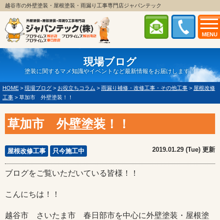
越谷市の外壁塗装・屋根塗装・雨漏り工事専門店ジャパンテック
MENU
現場ブログ
塗装に関するマメ知識やイベントなど最新情報をお届けします！
HOME
>
現場ブログ
>
お役立ちコラム
>
雨漏り補修・改修工事・その他工事
>
屋根改修
工事
>
草加市 外壁塗装！！
草加市 外壁塗装！！
2019.01.29 (Tue) 更新
屋根改修工事
只今施工中
ブログをご覧いただいている皆様！！
こんにちは！！
越谷市 さいたま市 春日部市を中心に外壁塗装・屋根塗