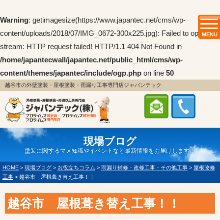
Warning
: getimagesize(https://www.japantec.net/cms/wp-
content/uploads/2018/07/IMG_0672-300x225.jpg): Failed to open
MENU
stream: HTTP request failed! HTTP/1.1 404 Not Found in
/home/japantecwall/japantec.net/public_html/cms/wp-
content/themes/japantec/include/ogp.php
on line
50
越谷市の外壁塗装・屋根塗装・雨漏り工事専門店ジャパンテック
現場ブログ
塗装に関するマメ知識やイベントなど最新情報をお届けします！
HOME
>
現場ブログ
>
お役立ちコラム
>
雨漏り補修・改修工事・その他工事
>
屋根改修
工事
>
越谷市 屋根葺き替え工事！！
越谷市 屋根葺き替え工事！！