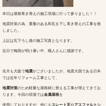
本日は屋根葺き替えの施工現場に行って参りました！！
地震対策の為、重量のある和瓦を下し葺き替えの工事を致
しました。
上記は瓦下ろし後の施工写真となります。
近日で梅雨が明け暑い中、職人さんに感謝です。
先月も大阪で
地震
がございましたが、地震大国である日本
では近年リフォーム工事として、
地震対策
のため軽量な屋根材に替える工事が増えてきてお
ります。今回の現場では
金属屋根
を
使用しておりますが、他にも
スレート瓦
や
アスファルトシ