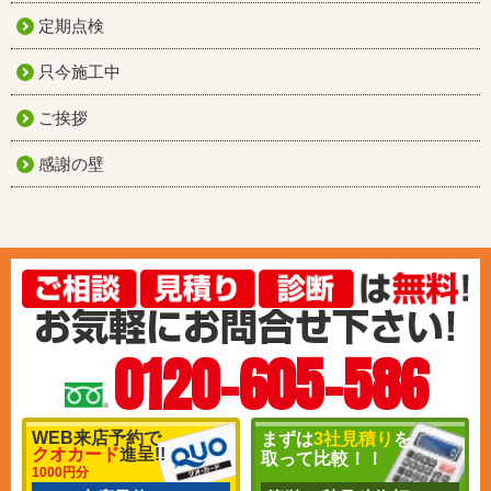
定期点検
只今施工中
ご挨拶
感謝の壁
0120-605-586
WEB来店予約で
まずは
3社見積り
を
クオカード
進呈!!
取って比較！！
1000円分