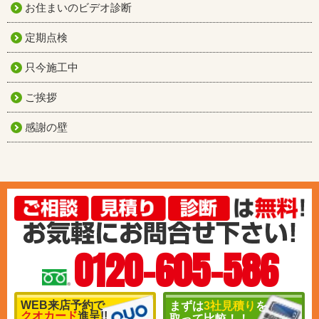
お住まいのビデオ診断
定期点検
只今施工中
ご挨拶
感謝の壁
0120-605-586
WEB来店予約で
まずは
3社見積り
を
クオカード
進呈!!
取って比較！！