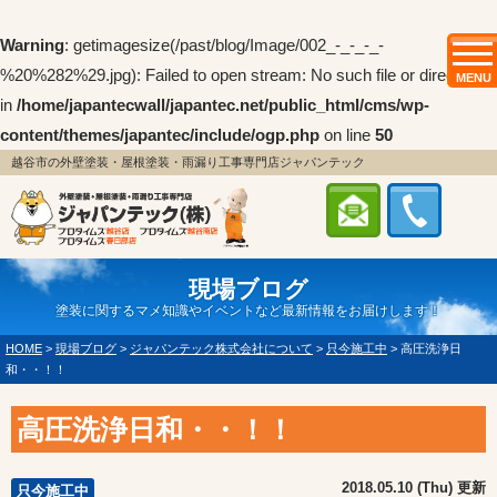
Warning
: getimagesize(/past/blog/Image/002_-_-_-_-
%20%282%29.jpg): Failed to open stream: No such file or directory
MENU
in
/home/japantecwall/japantec.net/public_html/cms/wp-
content/themes/japantec/include/ogp.php
on line
50
越谷市の外壁塗装・屋根塗装・雨漏り工事専門店ジャパンテック
現場ブログ
塗装に関するマメ知識やイベントなど最新情報をお届けします！
HOME
>
現場ブログ
>
ジャパンテック株式会社について
>
只今施工中
>
高圧洗浄日
和・・！！
高圧洗浄日和・・！！
2018.05.10 (Thu) 更新
只今施工中