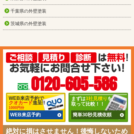
千葉県の外壁塗装
茨城県の外壁塗装
0120-605-586
WEB来店予約で
まずは
3社見積り
を
クオカード
進呈!!
取って比較！！
1000円分
WEB来店予約
簡単30秒見積依頼
絶対に損はさせません！後悔しないため