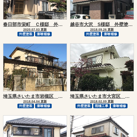
春日部市栄町 Ｃ様邸 外壁塗装リフォーム
越谷市大沢 S様邸 外壁塗装・屋根補修リフォーム
2020.07.03 更新
2018.09.26 更新
外壁塗装
漆喰補修
外壁塗装
漆喰補修
埼玉県さいたま市岩槻区 Ｔ様邸外壁塗装リフォーム事例
埼玉県さいたま市大宮区 Ｓ様邸外壁塗装リフォーム事例
2018.04.04 更新
2018.02.09 更新
外壁塗装
漆喰補修
外壁塗装
雨樋工事
漆喰補修