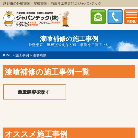
越谷市の外壁塗装・屋根塗装・雨漏り工事専門店ジャパンテック
MENU
漆喰補修の施工事例
外壁塗装・屋根塗替えなど施工事例をご覧下さい
HOME
>
施工事例
>
漆喰補修
漆喰補修の施工事例一覧
施工内容で探す
エリアで探す
色で探す
オススメ施工事例