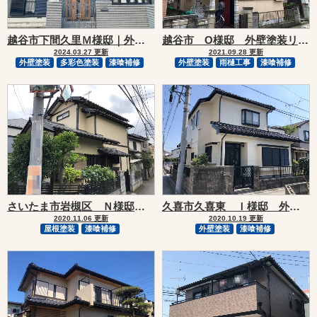
越谷市下間久里Ｍ様邸｜外壁塗装・屋根漆喰補修リフォーム
越谷市 O様邸 外壁塗装リフォーム
2024.03.27 更新
2021.09.28 更新
外壁塗装
多彩色塗装
漆喰補修
外壁塗装
雨樋工事
漆喰補修
さいたま市岩槻区 Ｎ様邸 外装リフォーム
久喜市久喜東 Ｉ様邸 外壁塗装・屋根漆喰補修リフォーム
2020.11.06 更新
2020.10.19 更新
屋根塗装
漆喰補修
外壁塗装
漆喰補修