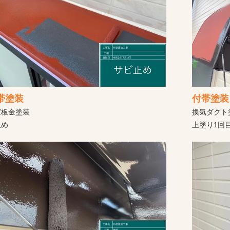
帯塗装
付帯塗装
費用と差がでる理由と後悔しない業者選び
窓板金塗装
換気ダクト
止め
上塗り1回
ら応急処置・本修理まで解説
診断・保証で失敗しない比較ポイント
施工事例から徹底解説
なる家・安く見える見積もりの注意点