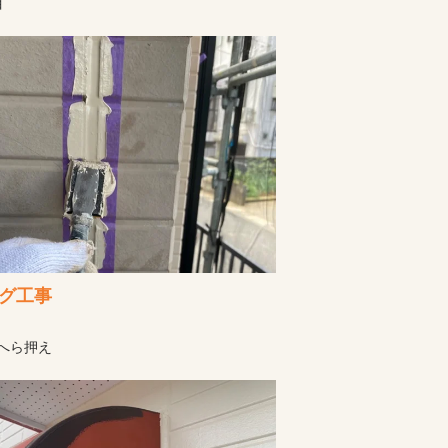
目
グ工事
へら押え