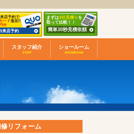
B来店予約で
まずは
3社見積り
を
カード
進呈!!
取って比較！！
0円分
簡単30秒見積依頼
EB来店予約
スタッフ紹介
ショールーム
STAFF
SHOWROOM
補修リフォーム