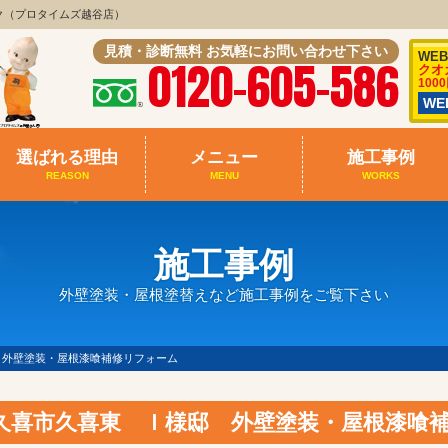
ク（プロタイムズ越谷店）
見積・診断無料 お気軽にお問い合わせ下さい
WE
0120-605-586
クオ
100
W
選ばれる理由
メニュー
施工事例
REASON
MENU
WORKS
施工事例
外壁塗装・屋根塗替えなど施工事例をご覧下さい
 外壁塗装・屋根漆喰補修リフォーム
久喜市久喜東 Ｉ様邸 外壁塗装・屋根漆喰