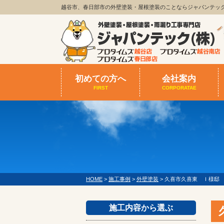
越谷市、春日部市の外壁塗装・屋根塗装のことならジャパンテッ
初めての方へ
会社案内
FIRST
CORPORATAE
HOME
>
施工事例
>
外壁塗装
>
久喜市久喜東 Ｉ様邸
施工内容から選ぶ