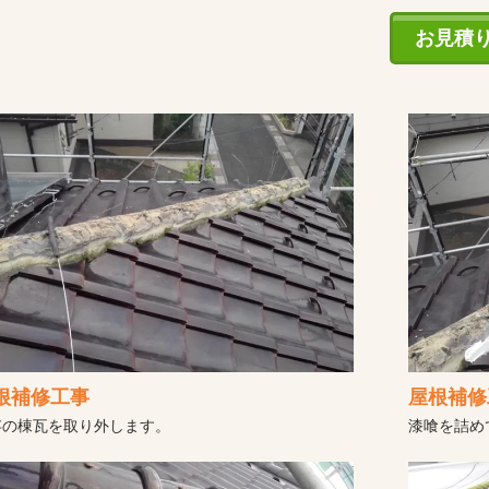
お見積
根補修工事
屋根補修
存の棟瓦を取り外します。
漆喰を詰め