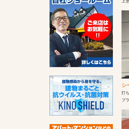
上塗
シ
打
プ