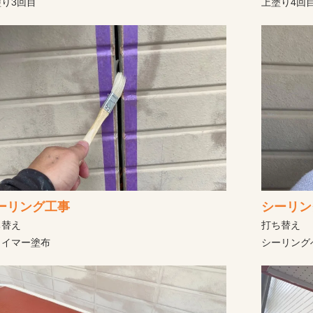
り3回目
上塗り4回
ーリング工事
シーリン
ち替え
打ち替え
ライマー塗布
シーリング