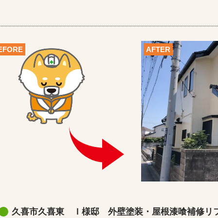
EFORE
AFTER
久喜市久喜東 Ｉ様邸 外壁塗装・屋根漆喰補修リ