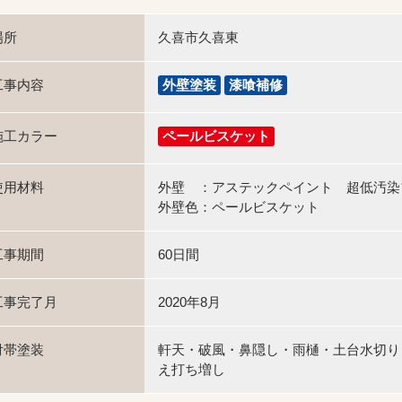
場所
久喜市久喜東
工事内容
外壁塗装
漆喰補修
施工カラー
ペールビスケット
使用材料
外壁 ：アステックペイント 超低汚染プ
外壁色：ペールビスケット
工事期間
60日間
工事完了月
2020年8月
付帯塗装
軒天・破風・鼻隠し・雨樋・土台水切り
え打ち増し