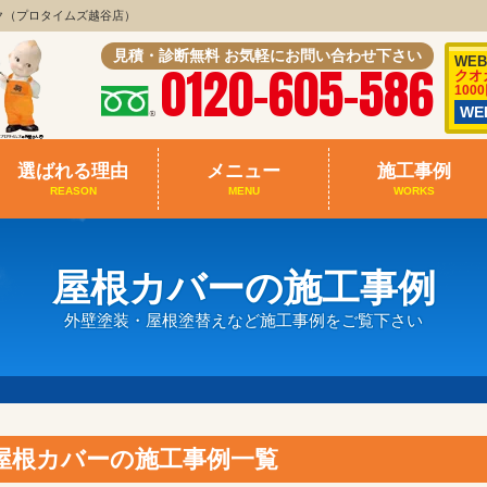
ク（プロタイムズ越谷店）
見積・診断無料 お気軽にお問い合わせ下さい
WE
0120-605-586
クオ
100
W
選ばれる理由
メニュー
施工事例
REASON
MENU
WORKS
屋根カバーの施工事例
外壁塗装・屋根塗替えなど施工事例をご覧下さい
屋根カバーの施工事例一覧