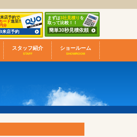
B来店予約で
まずは
3社見積り
を
カード
進呈!!
取って比較！！
0円分
簡単30秒見積依頼
EB来店予約
スタッフ紹介
ショールーム
STAFF
SHOWROOM