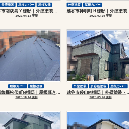
外壁塗装
屋根カバー
屋根改修
外壁塗装
屋根カバー
越谷市南荻島Ｙ様邸｜外壁塗装・屋根カバーリフォーム
越谷市神明町Ｈ様邸｜外壁
スーパーガルテクト
2026.04.13 更新
2026.03.25 更新
屋根カバー
屋根改修
外壁塗装
多彩色塗装
屋根カバー
北葛飾郡松伏町N様邸｜屋根葺き替え工事
越谷市袋山M様邸｜外壁塗装・
スーパーガルテクト
シーリング工事
2025.10.14 更新
2025.09.26 更新