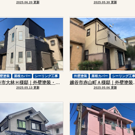
2025.06.20 更新
2025.05.30 更新
壁塗装
屋根カバー
シーリング工事
外壁塗装
屋根カバー
シーリング工
越谷市大林Ｈ様邸｜外壁塗装・屋根カバーリフォーム
越谷市赤山町Ａ様邸｜外
根改修
スーパーガルテクト
防水工事
屋根改修
スーパーガルテクト
2025.05.13 更新
2025.05.06 更新