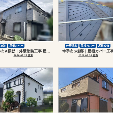
壁塗装
屋根カバー
外壁塗装
屋根カバー
屋根改修
越谷市A様邸｜外壁塗装工事 屋根カバー工事
幸手市S様邸｜屋根カバー工
スーパーガルテクト
2026.07.22 更新
2026.06.16 更新