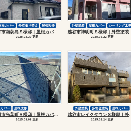
屋根カバー
外壁張り替え
屋根改修
外壁塗装
屋根カバー
シーリング工
越谷市南荻島Ｓ様邸｜屋根カバーリフォーム
越谷市神明町Ｓ様邸｜外
スーパーガルテクト
補修工事
屋根改修
スーパーガルテクト
2025.03.30 更新
2025.03.22 更新
根カバー
屋根改修
外壁塗装
多彩色塗装
屋根カバー
野田市光葉町Ａ様邸｜屋根カバーリフォーム
越谷市レイクタウンＳ様邸｜
シーリング工事
屋根改修
2025.03.08 更新
2025.02.24 更新
スーパーガルテクト
その他塗装