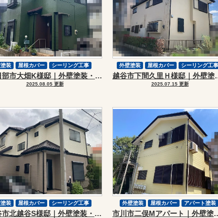
壁塗装
屋根カバー
シーリング工事
外壁塗装
屋根カバー
シーリング工
春日部市大畑K様邸｜外壁塗装・屋根カバーリフォーム
越谷市下間久里Ｈ様邸｜外
スーパーガルテクト
2025.08.05 更新
2025.07.15 更新
壁塗装
屋根カバー
シーリング工事
外壁塗装
屋根カバー
アパート塗装
越谷市北越谷S様邸｜外壁塗装・屋根カバーリフォーム
市川市二俣Mアパート｜外壁塗装
シーリング工事
補修工事