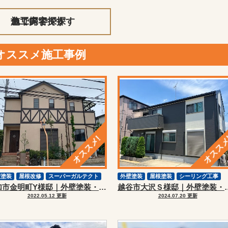
施工内容で探す
エリアで探す
色で探す
オススメ施工事例
壁塗装
屋根改修
スーパーガルテクト
外壁塗装
屋根塗装
シーリング工事
草加市金明町Y様邸｜外壁塗装・屋根カバーリフォーム
越谷市大沢Ｓ様邸｜外
2022.05.12 更新
2024.07.20 更新