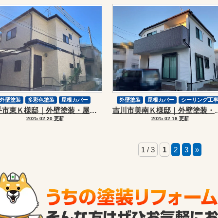
費用と差がでる理由と後悔しない業者選び
外壁塗装
多彩色塗装
屋根カバー
外壁塗装
屋根カバー
シーリング工
幸手市東Ｋ様邸｜外壁塗装・屋根カバーリフォーム
吉川市美南Ｋ様邸｜外壁
シーリング工事
屋根改修
屋根改修
スーパーガルテクト
2025.02.20 更新
2025.02.16 更新
ら応急処置・本修理まで解説
1 / 3
1
2
3
»
診断・保証で失敗しない比較ポイント
施工事例から徹底解説
なる家・安く見える見積もりの注意点