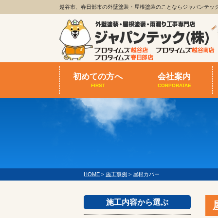
越谷市、春日部市の外壁塗装・屋根塗装のことならジャパンテッ
初めての方へ
会社案内
FIRST
CORPORATAE
HOME
>
施工事例
>
屋根カバー
施工内容から選ぶ