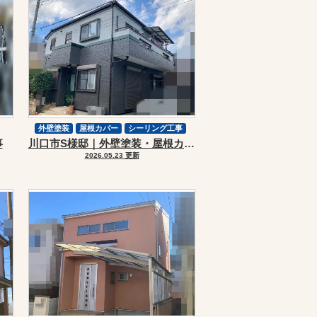
外壁塗装
屋根カバー
シーリング工事
事
川口市S様邸｜外壁塗装・屋根カバーリフォーム
屋根改修
スーパーガルテクト
2026.05.23 更新