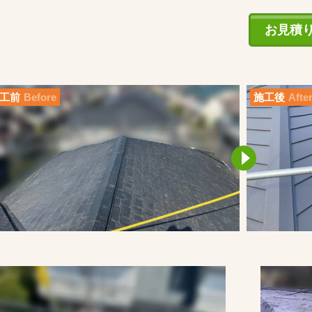
お見積
工前
Before
施工後
Afte