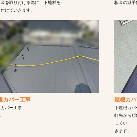
板金を取り付ける為に、下地材を
板金の継手
り付けていきます。
費用と差がでる理由と後悔しない業者選び
ら応急処置・本修理まで解説
診断・保証で失敗しない比較ポイント
根カバー工事
屋根カバ
根カバー工事
下屋根カバ
成
軒先から順
施工事例から徹底解説
ってい
きます。
なる家・安く見える見積もりの注意点