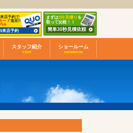
B来店予約で
まずは
3社見積り
を
カード
進呈!!
取って比較！！
0円分
簡単30秒見積依頼
EB来店予約
スタッフ紹介
ショールーム
STAFF
SHOWROOM