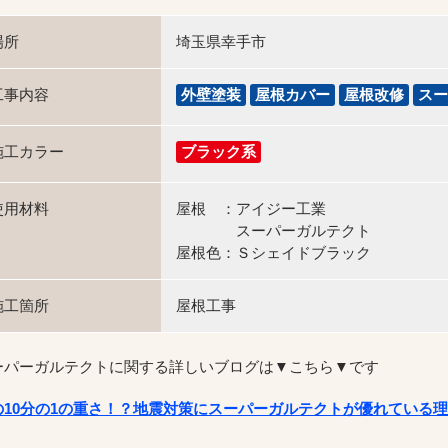
場所
埼玉県幸手市
工事内容
外壁塗装
屋根カバー
屋根改修
スー
施工カラー
ブラック系
使用材料
屋根 ：アイジー工業
スーパーガルテクト
屋根色：Ｓシェイドブラック
施工箇所
屋根工事
ーパーガルテクトに関する詳しいブログは▼こちら▼です
の10分の1の重さ！？地震対策にスーパーガルテクトが優れている