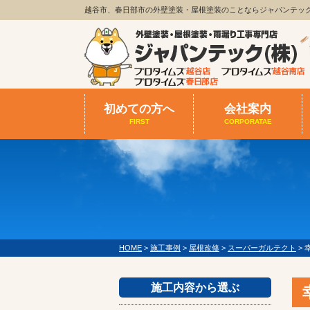
越谷市、春日部市の外壁塗装・屋根塗装のことならジャパンテッ
初めての方へ
会社案内
FIRST
CORPORATAE
HOME
>
施工事例
>
屋根改修
>
スーパーガルテクト
>
施工内容から選ぶ