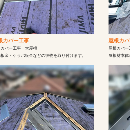
根カバー工事
屋根カバ
根カバー工事 大屋根
屋根カバー
先板金・ケラバ板金などの役物を取り付けます。
屋根材本体