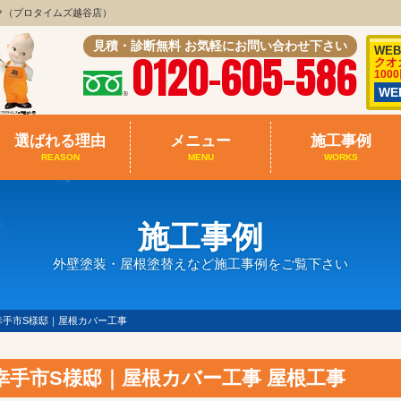
ク（プロタイムズ越谷店）
見積・診断無料 お気軽にお問い合わせ下さい
WE
0120-605-586
クオ
100
W
選ばれる理由
メニュー
施工事例
REASON
MENU
WORKS
施工事例
外壁塗装・屋根塗替えなど施工事例をご覧下さい
幸手市S様邸｜屋根カバー工事
幸手市S様邸｜屋根カバー工事 屋根工事