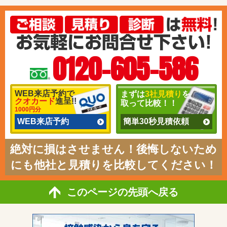
0120-605-586
WEB来店予約で
まずは
3社見積り
を
クオカード
進呈!!
取って比較！！
1000円分
WEB来店予約
簡単30秒見積依頼
絶対に損はさせません！後悔しないため
にも他社と見積りを比較してください！
このページの先頭へ戻る