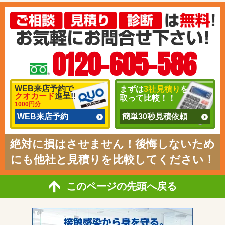
0120-605-586
WEB来店予約で
まずは
3社見積り
を
クオカード
進呈!!
取って比較！！
1000円分
WEB来店予約
簡単30秒見積依頼
絶対に損はさせません！後悔しないため
にも他社と見積りを比較してください！
このページの先頭へ戻る