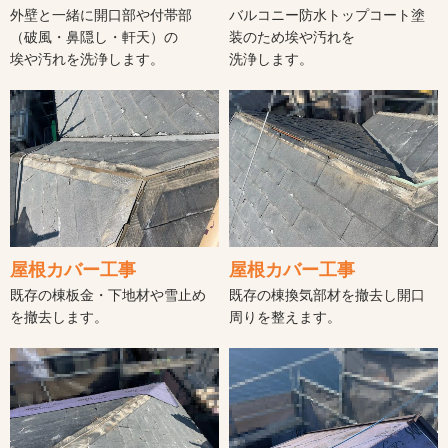
外壁と一緒に開口部や付帯部
バルコニー防水トップコート塗
（破風・鼻隠し・軒天）の
装のため埃や汚れを
埃や汚れを洗浄します。
洗浄します。
屋根カバー工事
屋根カバー工事
既存の棟板金・下地材や雪止め
既存の棟換気部材を撤去し開口
を撤去します。
周りを整えます。