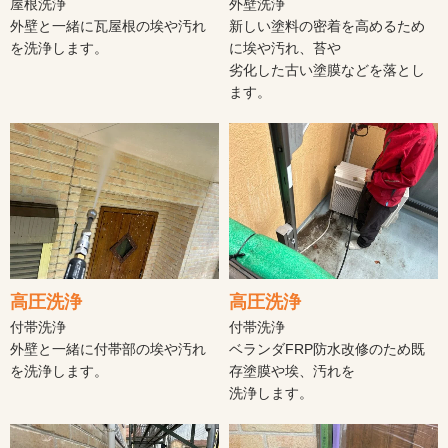
屋根洗浄
外壁洗浄
外壁と一緒に瓦屋根の埃や汚れ
新しい塗料の密着を高めるため
を洗浄します。
に埃や汚れ、苔や
劣化した古い塗膜などを落とし
ます。
高圧洗浄
高圧洗浄
付帯洗浄
付帯洗浄
外壁と一緒に付帯部の埃や汚れ
ベランダFRP防水改修のため既
を洗浄します。
存塗膜や埃、汚れを
洗浄します。