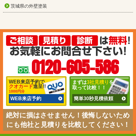
茨城県の外壁塗装
0120-605-586
WEB来店予約で
まずは
3社見積り
を
クオカード
進呈!!
取って比較！！
1000円分
WEB来店予約
簡単30秒見積依頼
絶対に損はさせません！後悔しないため
にも他社と見積りを比較してください！