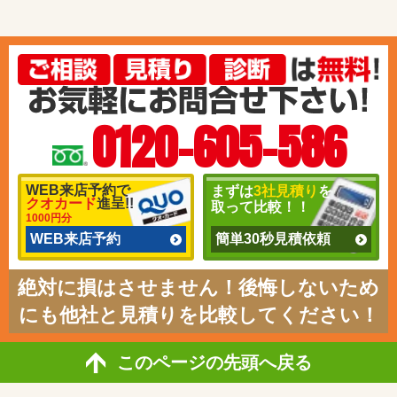
0120-605-586
WEB来店予約で
まずは
3社見積り
を
クオカード
進呈!!
取って比較！！
1000円分
WEB来店予約
簡単30秒見積依頼
絶対に損はさせません！後悔しないため
にも他社と見積りを比較してください！
このページの先頭へ戻る