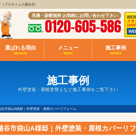
ク（プロタイムズ越谷店）
見積・診断無料 お気軽にお問い合わせ下さい
WE
0120-605-586
クオ
100
W
選ばれる理由
メニュー
施工事例
REASON
MENU
WORKS
施工事例
外壁塗装・屋根塗替えなど施工事例をご覧下さい
越谷市袋山A様邸｜外壁塗装・屋根カバーリフォーム
越谷市袋山A様邸｜外壁塗装・屋根カバーリ