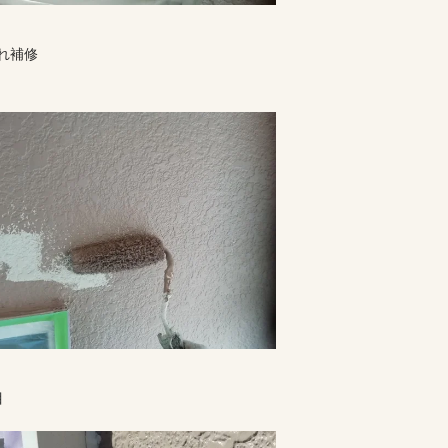
れ補修
目