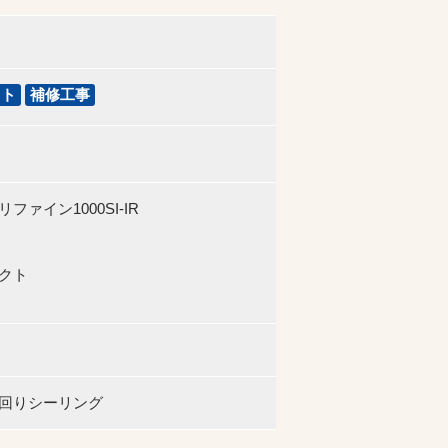
クト
補修工事
ァイン1000SI-IR
テクト
回りシーリング