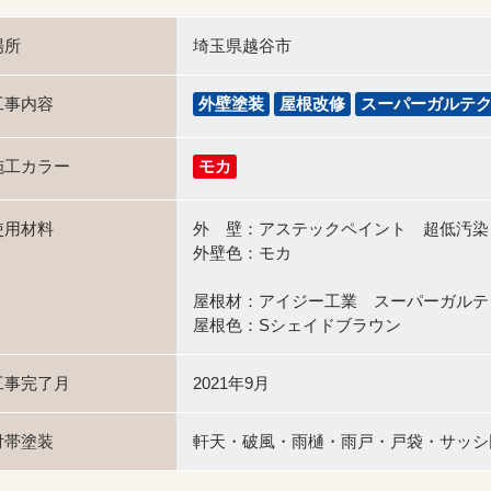
場所
埼玉県越谷市
工事内容
外壁塗装
屋根改修
スーパーガルテ
施工カラー
モカ
使用材料
外 壁：アステックペイント 超低汚染リフ
外壁色：モカ
屋根材：アイジー工業 スーパーガル
屋根色：Sシェイドブラウン
工事完了月
2021年9月
付帯塗装
軒天・破風・雨樋・雨戸・戸袋・サッシ