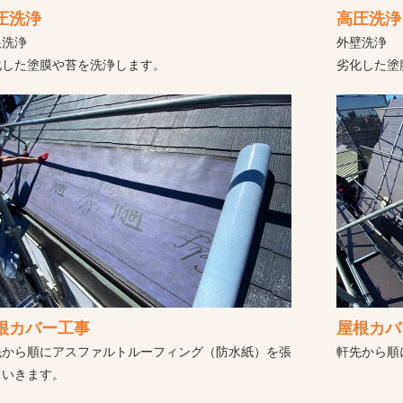
圧洗浄
高圧洗浄
根洗浄
外壁洗浄
化した塗膜や苔を洗浄します。
劣化した塗
根カバー工事
屋根カバ
先から順にアスファルトルーフィング（防水紙）を張
軒先から順
ていきます。