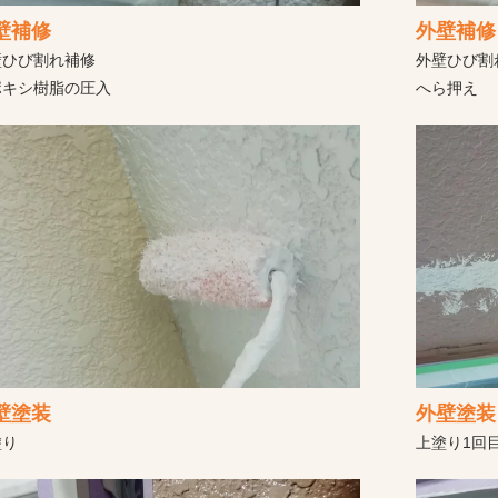
壁補修
外壁補修
壁ひび割れ補修
外壁ひび割
ポキシ樹脂の圧入
へら押え
費用と差がでる理由と後悔しない業者選び
ら応急処置・本修理まで解説
診断・保証で失敗しない比較ポイント
壁塗装
外壁塗装
施工事例から徹底解説
塗り
上塗り1回
なる家・安く見える見積もりの注意点