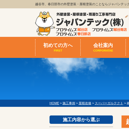
越谷市、春日部市の外壁塗装・屋根塗装のことならジャパンテッ
初めての方へ
会社案内
FIRST
CORPORATAE
HOME
>
施工事例
>
屋根改修
>
スーパーガルテクト
>
施工内容から選ぶ