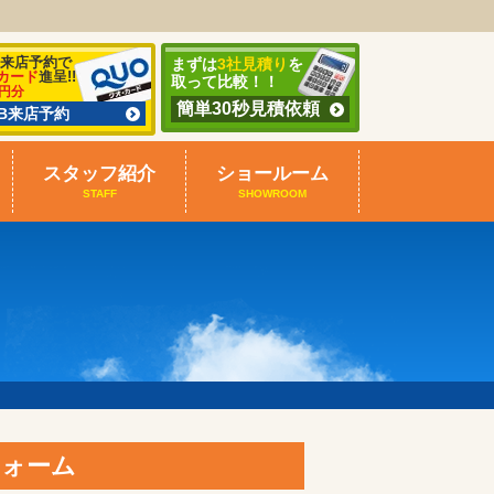
B来店予約で
まずは
3社見積り
を
カード
進呈!!
取って比較！！
0円分
簡単30秒見積依頼
EB来店予約
スタッフ紹介
ショールーム
STAFF
SHOWROOM
フォーム