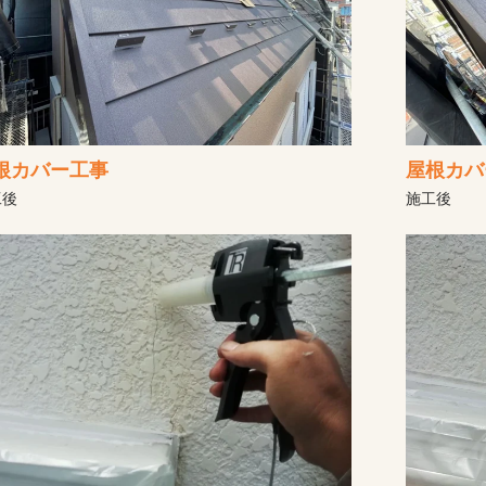
根カバー工事
屋根カバ
工後
施工後