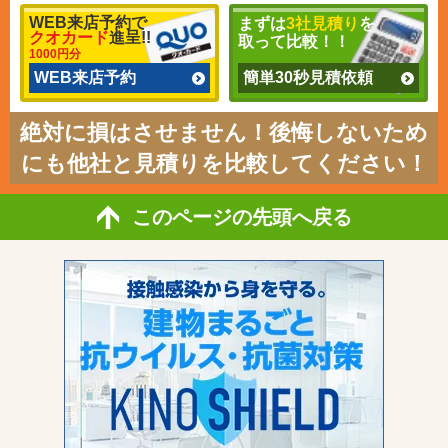
WEB来店予約で
まずは
3社見積り
を
クオカード
進呈!!
取って比較！！
1000円分
WEB来店予約
簡単30秒見積依頼
絶対に損はさせません！後悔しないため
にも他社と見積りを比較してください！
このページの先頭へ戻る