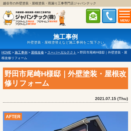
越谷市の外壁塗装・屋根塗装・雨漏り工事専門店ジャパンテック
MENU
施工事例
外壁塗装・屋根塗替えなど施工事例をご覧下さい
HOME
>
施工事例
>
屋根改修
>
スーパーガルテクト
>
野田市尾崎H様邸｜外壁塗装・屋
根改修リフォーム
野田市尾崎H様邸｜外壁塗装・屋根改
修リフォーム
2021.07.15 (Thu)
AFTER