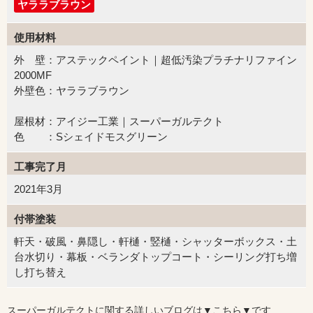
ヤララブラウン
使用材料
外 壁：アステックペイント｜超低汚染プラチナリファイン
2000MF
外壁色：ヤララブラウン
屋根材：アイジー工業｜スーパーガルテクト
色 ：Sシェイドモスグリーン
工事完了月
2021年3月
付帯塗装
軒天・破風・鼻隠し・軒樋・竪樋・シャッターボックス・土
台水切り・幕板・ベランダトップコート・シーリング打ち増
し打ち替え
スーパーガルテクトに関する詳しいブログは▼こちら▼です