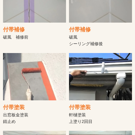
付帯補修
付帯補修
破風 補修前
破風
シーリング補修後
付帯塗装
付帯塗装
軒樋塗装
出窓板金塗装
上塗り2回目
錆止め