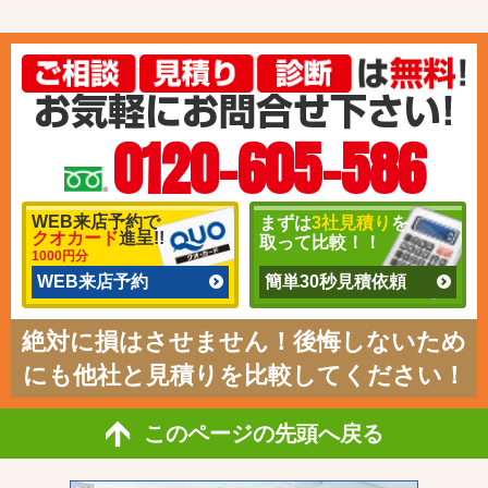
0120-605-586
WEB来店予約で
まずは
3社見積り
を
クオカード
進呈!!
取って比較！！
1000円分
WEB来店予約
簡単30秒見積依頼
絶対に損はさせません！後悔しないため
にも他社と見積りを比較してください！
このページの先頭へ戻る