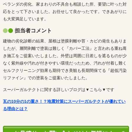
ベランダの劣化、家まわりの不具合も相談した所、要望に叶った対
応をとって下さいました。お任せして良かったです。できあがりに
も大変満足しています。
担当者コメント
建物の劣化診断の結果
、屋根は塗膜剥離や苔・カビの発生もありま
したが、層間剥離で塗装は難しく『カバー工法』と言われる重ね葺
き施工をご提案いたしました。外壁は周囲に日差しを遮るものが少
なく紫外線や汚れが付きやすい環境だったため、汚れが付着し難く
セルフクリーニング効果も期待でき美観も長期間保てる『
超低汚染
リファイン』での塗装をご提案いたしました。
スーパーガルテクトに関する詳しいブログは▼こちら▼です
瓦の10分の1の重さ！？地震対策にスーパーガルテクトが優れてい
る理由とは？