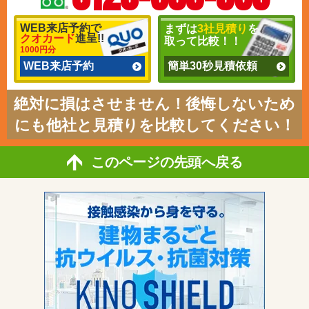
WEB来店予約で
まずは
3社見積り
を
クオカード
進呈!!
取って比較！！
1000円分
WEB来店予約
簡単30秒見積依頼
絶対に損はさせません！後悔しないため
にも他社と見積りを比較してください！
このページの先頭へ戻る