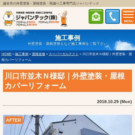
越谷市の外壁塗装・屋根塗装・雨漏り工事専門店ジャパンテック
MENU
施工事例
外壁塗装・屋根塗替えなど施工事例をご覧下さい
HOME
>
施工事例
>
屋根改修
>
スーパーガルテクト
>
川口市並木Ｎ様邸｜外壁塗装・屋
根カバーリフォーム
川口市並木Ｎ様邸｜外壁塗装・屋根
カバーリフォーム
2018.10.29 (Mon)
AFTER