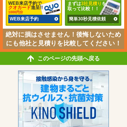
WEB来店予約で
まずは
3社見積り
を
クオカード
進呈!!
取って比較！！
1000円分
WEB来店予約
簡単30秒見積依頼
絶対に損はさせません！後悔しないため
にも他社と見積りを比較してください！
このページの先頭へ戻る