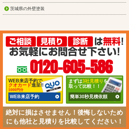
茨城県の外壁塗装
0120-605-586
WEB来店予約で
まずは
3社見積り
を
クオカード
進呈!!
取って比較！！
1000円分
WEB来店予約
簡単30秒見積依頼
絶対に損はさせません！後悔しないため
にも他社と見積りを比較してください！